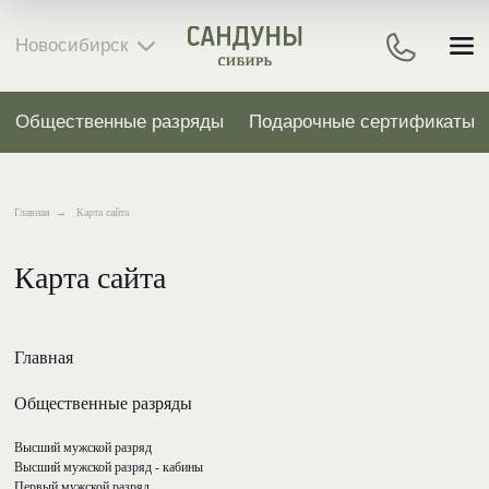
LET'S GO!
Новосибирск
Общественные разряды
Подарочные сертификаты
Кабинет красоты и з
Главная
→
Карта сайта
Карта сайта
Главная
Общественные разряды
Высший мужской разряд
Высший мужской разряд - кабины
Первый мужской разряд