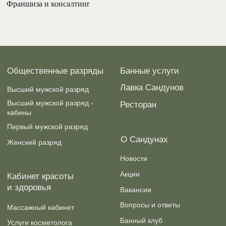
Франшиза и консалтинг
и здоровья
Вакансии
Вопросы и ответы
Массажный кабинет
Банный клуб
Услуги косметолога
Контакты
Франшиза и консалтинг
Правила пользования
общественной баней
Политика
конфиденциальности
Условия покупки
электронного билета
Публичная оферта
Подпишитесь на наши новости и узнавайте
первыми о событиях и акциях.
Подписаться
Нажимая «Подписаться», я соглашаюсь с условиями
Политики конфиденциальности
Russian
Карта сайта
Сандуны, 2025