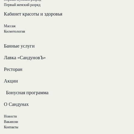
Первый женский разряд
Кабинет красоты и здоровья
Массаж
Косметология
Банные услуги
Лавка «СандуновЪ»
Ресторан
Акции
Общественные разряды
Банные услуги
Бонусная программа
Лавка Сандунов
Высший мужской разряд
Высший мужской разряд -
Ресторан
О Сандунах
кабины
Первый мужской разряд
Новости
О Сандунах
Женский разряд
Вакансии
Новости
Контакты
Акции
Кабинет красоты